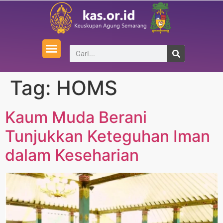
Tag:
HOMS
Kaum Muda Berani
Tunjukkan Keteguhan Iman
dalam Keseharian