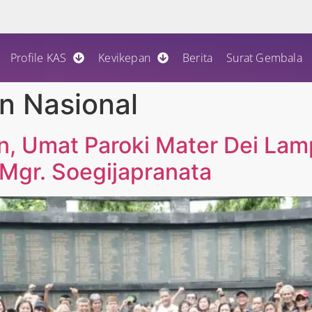
Profile KAS
Kevikepan
Berita
Surat Gembala
n Nasional
an, Umat Paroki Mater Dei La
Mgr. Soegijapranata