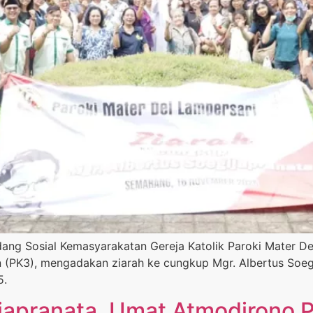
dang Sosial Kemasyarakatan Gereja Katolik Paroki Mater De
 (PK3), mengadakan ziarah ke cungkup Mgr. Albertus Soeg
5.
apranata, Umat Atmodirono P