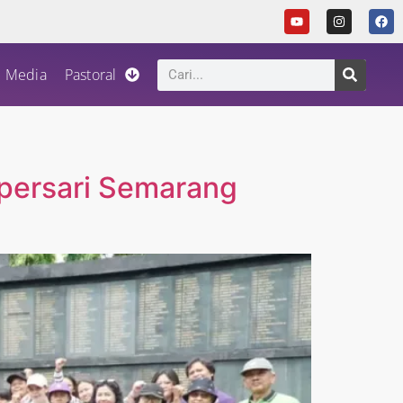
Media
Pastoral
mpersari Semarang