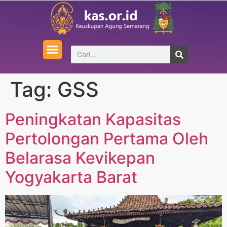
Tag:
GSS
Peningkatan Kapasitas
Pertolongan Pertama Oleh
Belarasa Kevikepan
Yogyakarta Barat