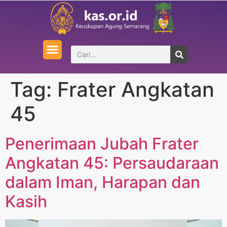
Tag:
Frater Angkatan
45
Penerimaan Jubah Frater
Angkatan 45: Persaudaraan
dalam Iman, Harapan dan
Kasih