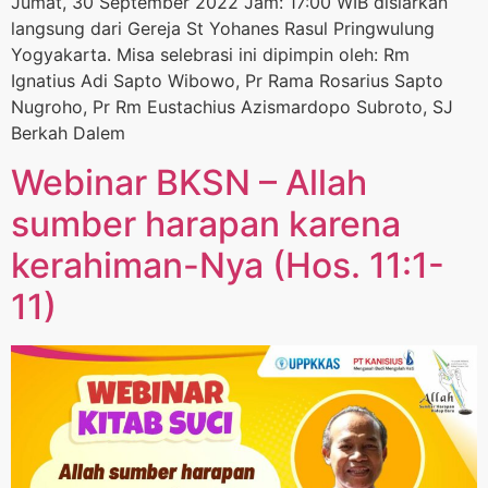
Jumat, 30 September 2022 Jam: 17:00 WIB disiarkan
langsung dari Gereja St Yohanes Rasul Pringwulung
Yogyakarta. Misa selebrasi ini dipimpin oleh: Rm
Ignatius Adi Sapto Wibowo, Pr Rama Rosarius Sapto
Nugroho, Pr Rm Eustachius Azismardopo Subroto, SJ
Berkah Dalem
Webinar BKSN – Allah
sumber harapan karena
kerahiman-Nya (Hos. 11:1-
11)