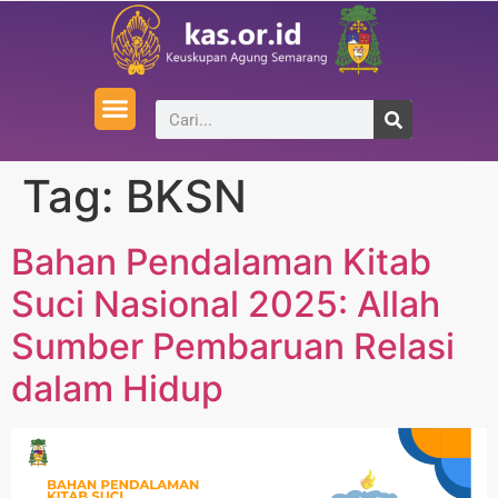
Tag:
BKSN
Bahan Pendalaman Kitab
Suci Nasional 2025: Allah
Sumber Pembaruan Relasi
dalam Hidup