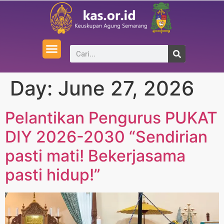
Day:
June 27, 2026
Pelantikan Pengurus PUKAT
DIY 2026-2030 “Sendirian
pasti mati! Bekerjasama
pasti hidup!”