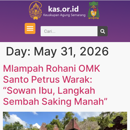
Day:
May 31, 2026
Mlampah Rohani OMK
Santo Petrus Warak:
“Sowan Ibu, Langkah
Sembah Saking Manah”