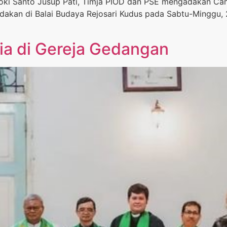
oki Santo Jusup Pati, Timja PIOD dan PSE mengadakan Cam
dakan di Balai Budaya Rejosari Kudus pada Sabtu-Minggu, 2
ia di Gereja Gedangan