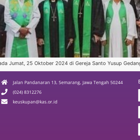
ada Jumat, 25 Oktober 2024 di Gereja Santo Yusup Gedan
Jalan Pandanaran 13, Semarang, Jawa Tengah 50244
(024) 8312276
keuskupan@kas.or.id