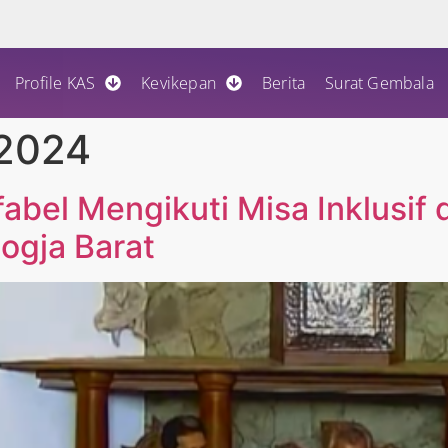
Profile KAS
Kevikepan
Berita
Surat Gembala
 2024
fabel Mengikuti Misa Inklusif 
ogja Barat