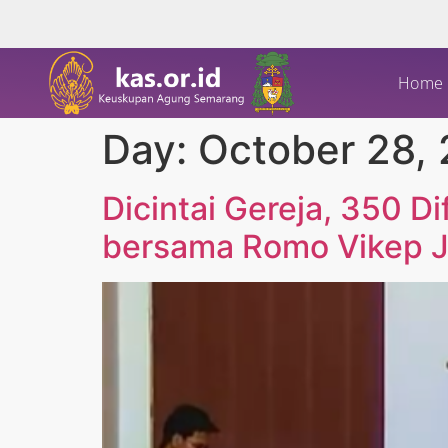
Home
Day:
October 28,
Dicintai Gereja, 350 Di
bersama Romo Vikep J