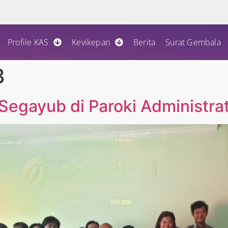
Profile KAS
Kevikepan
Berita
Surat Gembala
3
 Segayub di Paroki Administra