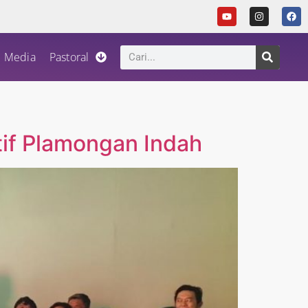
Media
Pastoral
tif Plamongan Indah