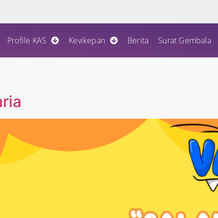
Profile KAS
Kevikepan
Berita
Surat Gembala
ria