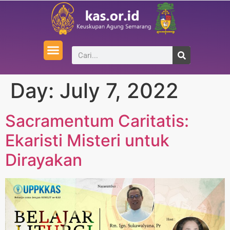
Day:
July 7, 2022
Sacramentum Caritatis:
Ekaristi Misteri untuk
Dirayakan