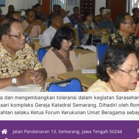
ra dan mengembangkan toleransi dalam kegiatan Sarasehan 
ari kompleks Gereja Katedral Semarang. Dihadiri oleh Romo
ahlan selaku Ketua Forum Kerukunan Umat Beragama seba
Jalan Pandanaran 13, Semarang, Jawa Tengah 50244