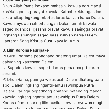
Dhuh Allah Rama ingkang mahasih, kawula ngrumaosi
kasèkèngan ing brayat kawula. Kathah kekirangan lan
sikap-sikap ingkang mboten laras kaliyah karsa Dalem.
Kawula nyuwun sih pitulungan Dalem amrih kawula
saged ndandosi gesang brayat kawula saéngga brayat
ingkang kabangun saged laras kaliyan karsa Dalem.
Lantaran Sang Kristus Gusti kawula. Amin
3. Lilin Korona kauripaké
P: Gusti, paringa pepadhang dhateng umat Dalem mawi
cahyaning katresnan Dalem.
U: Supados kawula saged dados pepadhang tumrap
sesami.
P: Dhuh Rama, paringa welas asih Dalem dhateng para
abdi Dalem ingkang ngantu-antu rawuhipun Putra
Dalem. Paringa pepadhang dhateng petenging manah
kawula ingkang ngantu-antu rawuhipun Putra Dalem.
Kados déné sunaring lilin punika, kawula nyuwun mugi
gesang kawula kaparingana pepadhang Dalem Sang