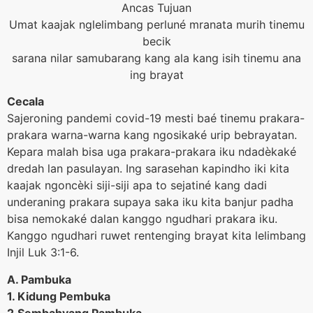
Ancas Tujuan
Umat kaajak nglelimbang perluné mranata murih tinemu
becik
sarana nilar samubarang kang ala kang isih tinemu ana
ing brayat
Cecala
Sajeroning pandemi covid-19 mesti baé tinemu prakara-
prakara warna-warna kang ngosikaké urip bebrayatan.
Kepara malah bisa uga prakara-prakara iku ndadèkaké
dredah lan pasulayan. Ing sarasehan kapindho iki kita
kaajak ngoncèki siji-siji apa to sejatiné kang dadi
underaning prakara supaya saka iku kita banjur padha
bisa nemokaké dalan kanggo ngudhari prakara iku.
Kanggo ngudhari ruwet rentenging brayat kita lelimbang
Injil Luk 3:1-6.
A. Pambuka
1. Kidung Pembuka
2.Sembahyang Pambuka