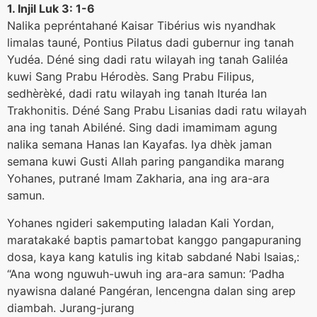
1. Injil Luk 3: 1-6
Nalika pepréntahané Kaisar Tibérius wis nyandhak
limalas tauné, Pontius Pilatus dadi gubernur ing tanah
Yudéa. Déné sing dadi ratu wilayah ing tanah Galiléa
kuwi Sang Prabu Hérodès. Sang Prabu Filipus,
sedhèrèké, dadi ratu wilayah ing tanah Ituréa lan
Trakhonitis. Déné Sang Prabu Lisanias dadi ratu wilayah
ana ing tanah Abiléné. Sing dadi imamimam agung
nalika semana Hanas lan Kayafas. Iya dhèk jaman
semana kuwi Gusti Allah paring pangandika marang
Yohanes, putrané Imam Zakharia, ana ing ara-ara
samun.
Yohanes ngideri sakemputing laladan Kali Yordan,
maratakaké baptis pamartobat kanggo pangapuraning
dosa, kaya kang katulis ing kitab sabdané Nabi Isaias,:
“Ana wong nguwuh-uwuh ing ara-ara samun: ‘Padha
nyawisna dalané Pangéran, lencengna dalan sing arep
diambah. Jurang-jurang