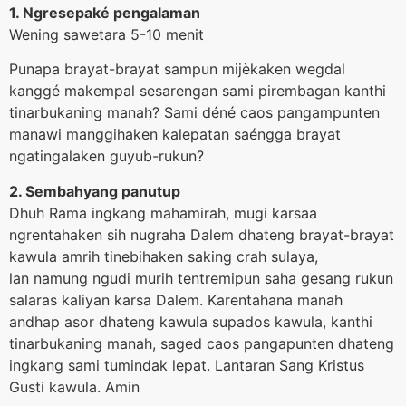
1. Ngresepaké pengalaman
Wening sawetara 5-10 menit
Punapa brayat-brayat sampun mijèkaken wegdal
kanggé makempal sesarengan sami pirembagan kanthi
tinarbukaning manah? Sami déné caos pangampunten
manawi manggihaken kalepatan saéngga brayat
ngatingalaken guyub-rukun?
2. Sembahyang panutup
Dhuh Rama ingkang mahamirah, mugi karsaa
ngrentahaken sih nugraha Dalem dhateng brayat-brayat
kawula amrih tinebihaken saking crah sulaya,
lan namung ngudi murih tentremipun saha gesang rukun
salaras kaliyan karsa Dalem. Karentahana manah
andhap asor dhateng kawula supados kawula, kanthi
tinarbukaning manah, saged caos pangapunten dhateng
ingkang sami tumindak lepat. Lantaran Sang Kristus
Gusti kawula. Amin