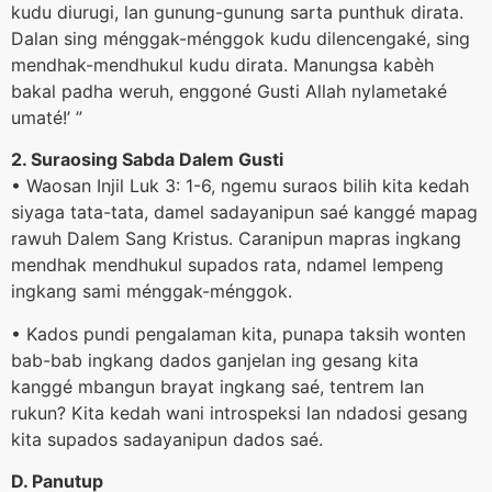
kudu diurugi, lan gunung-gunung sarta punthuk dirata.
Dalan sing ménggak-ménggok kudu dilencengaké, sing
mendhak-mendhukul kudu dirata. Manungsa kabèh
bakal padha weruh, enggoné Gusti Allah nylametaké
umaté!’ ”
2. Suraosing Sabda Dalem Gusti
• Waosan Injil Luk 3: 1-6, ngemu suraos bilih kita kedah
siyaga tata-tata, damel sadayanipun saé kanggé mapag
rawuh Dalem Sang Kristus. Caranipun mapras ingkang
mendhak mendhukul supados rata, ndamel lempeng
ingkang sami ménggak-ménggok.
• Kados pundi pengalaman kita, punapa taksih wonten
bab-bab ingkang dados ganjelan ing gesang kita
kanggé mbangun brayat ingkang saé, tentrem lan
rukun? Kita kedah wani introspeksi lan ndadosi gesang
kita supados sadayanipun dados saé.
D. Panutup