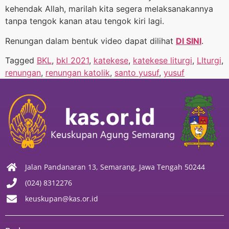
kehendak Allah, marilah kita segera melaksanakannya
tanpa tengok kanan atau tengok kiri lagi.
Renungan dalam bentuk video dapat dilihat
DI SINI
.
Tagged
BKL
,
bkl 2021
,
katekese
,
katekese liturgi
,
LIturgi
,
renungan
,
renungan katolik
,
santo yusuf
,
yusuf
Jalan Pandanaran 13, Semarang, Jawa Tengah 50244
(024) 8312276
keuskupan@kas.or.id