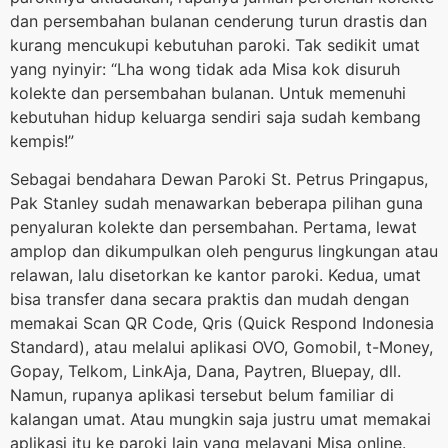
dan persembahan bulanan cenderung turun drastis dan
kurang mencukupi kebutuhan paroki. Tak sedikit umat
yang nyinyir: “Lha wong tidak ada Misa kok disuruh
kolekte dan persembahan bulanan. Untuk memenuhi
kebutuhan hidup keluarga sendiri saja sudah kembang
kempis!”
Sebagai bendahara Dewan Paroki St. Petrus Pringapus,
Pak Stanley sudah menawarkan beberapa pilihan guna
penyaluran kolekte dan persembahan. Pertama, lewat
amplop dan dikumpulkan oleh pengurus lingkungan atau
relawan, lalu disetorkan ke kantor paroki. Kedua, umat
bisa transfer dana secara praktis dan mudah dengan
memakai Scan QR Code, Qris (Quick Respond Indonesia
Standard), atau melalui aplikasi OVO, Gomobil, t-Money,
Gopay, Telkom, LinkAja, Dana, Paytren, Bluepay, dll.
Namun, rupanya aplikasi tersebut belum familiar di
kalangan umat. Atau mungkin saja justru umat memakai
aplikasi itu ke paroki lain yang melayani Misa online.