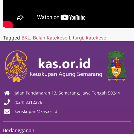
Tagged
BKL
,
Bulan Katekese Liturgi
,
katekese
Jalan Pandanaran 13, Semarang, Jawa Tengah 50244
(024) 8312276
keuskupan@kas.or.id
Berlangganan